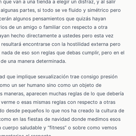
ue van a una tienda a elegir un disfraz, y al salir
lgunas partes, si todo se ve fluido y simétrico pero
recerán algunos pensamientos que quizás hayan
ios de un amigo o familiar con respecto a otra
ayan hecho directamente a ustedes pero esta vez
resultará encontrarse con la hostilidad externa pero
 nada de eso son reglas que debas cumplir, pero en el
ir de una manera determinada.
ad que implique sexualización trae consigo presión
 como un ser humano sino como un objeto de
tras maneras, aparecen muchas reglas de lo que debería
 verme o esas mismas reglas con respecto a otras
ado desde pequeños lo que nos ha creado la cultura de
s como en las fiestas de navidad donde medimos esos
n cuerpo saludable y “fitness” o sobre como vemos
omentarios al respecto.