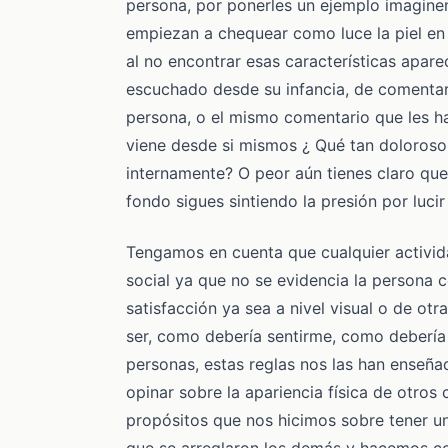
persona, por ponerles un ejemplo imaginen q
empiezan a chequear como luce la piel en a
al no encontrar esas características apa
escuchado desde su infancia, de comentar
persona, o el mismo comentario que les h
viene desde si mismos ¿ Qué tan doloroso 
internamente? O peor aún tienes claro que
fondo sigues sintiendo la presión por luc
Tengamos en cuenta que cualquier activid
social ya que no se evidencia la persona
satisfacción ya sea a nivel visual o de o
ser, como debería sentirme, como debería
personas, estas reglas nos las han enseñ
opinar sobre la apariencia física de otro
propósitos que nos hicimos sobre tener u
que se arreglaron los demás y hacemos c