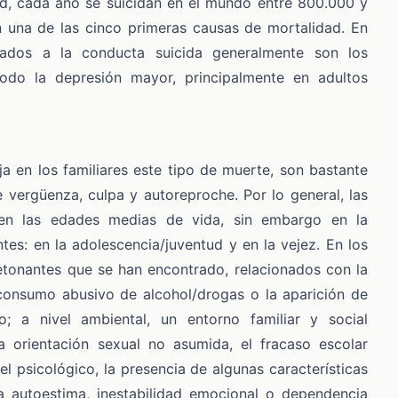
ud, cada año se suicidan en el mundo entre 800.000 y
en una de las cinco primeras causas de mortalidad. En
iados a la conducta suicida generalmente son los
odo la depresión mayor, principalmente en adultos
a en los familiares este tipo de muerte, son bastante
 vergüenza, culpa y autoreproche. Por lo general, las
 en las edades medias de vida, sin embargo en la
tes: en la adolescencia/juventud y en la vejez. En los
detonantes que se han encontrado, relacionados con la
l consumo abusivo de alcohol/drogas o la aparición de
o; a nivel ambiental, un entorno familiar y social
 orientación sexual no asumida, el fracaso escolar
l psicológico, la presencia de algunas características
a autoestima, inestabilidad emocional o dependencia