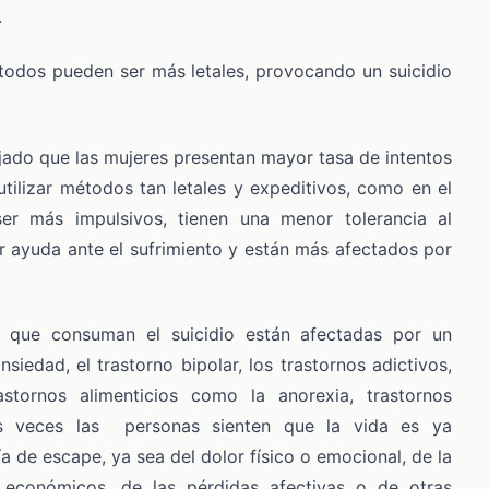
.
étodos pueden ser más letales, provocando un suicidio
ojado que las mujeres presentan mayor tasa de intentos
tilizar métodos tan letales y expeditivos, como en el
er más impulsivos, tienen una menor tolerancia al
ar ayuda ante el sufrimiento y están más afectados por
 que consuman el suicidio están afectadas por un
siedad, el trastorno bipolar, los trastornos adictivos,
rastornos alimenticios como la anorexia, trastornos
has veces las personas sienten que la vida es ya
́a de escape, ya sea del dolor físico o emocional, de la
económicos, de las pérdidas afectivas o de otras